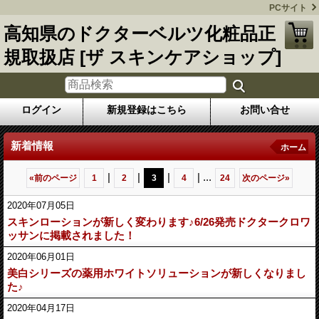
PCサイト
高知県のドクターベルツ化粧品正
規取扱店 [ザ スキンケアショップ]
ログイン
新規登録はこちら
お問い合せ
新着情報
ホーム
|
|
|
|
...
«
前のページ
1
2
3
4
24
次のページ
»
2020年07月05日
スキンローションが新しく変わります♪6/26発売ドクタークロワ
ッサンに掲載されました！
2020年06月01日
美白シリーズの薬用ホワイトソリューションが新しくなりまし
た♪
2020年04月17日