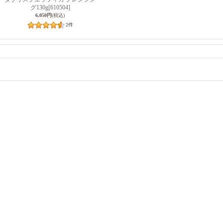
グ130g
[610504]
6,050円
(税込)
2
件