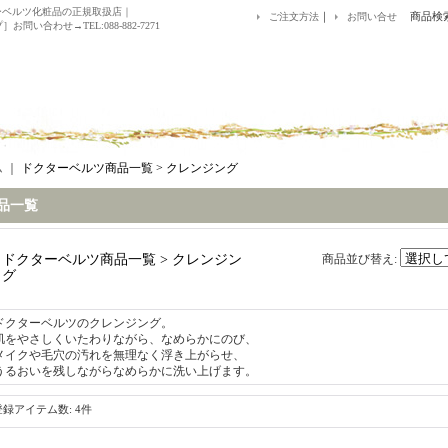
ーベルツ化粧品の正規取扱店｜
｜
商品検
ご注文方法
お問い合せ
お問い合わせ→TEL:088-882-7271
ム
｜
ドクターベルツ商品一覧 > クレンジング
品一覧
ドクターベルツ商品一覧 > クレンジン
商品並び替え
:
グ
ドクターベルツのクレンジング。
肌をやさしくいたわりながら、なめらかにのび、
メイクや毛穴の汚れを無理なく浮き上がらせ、
うるおいを残しながらなめらかに洗い上げます。
登録アイテム数
:
4件