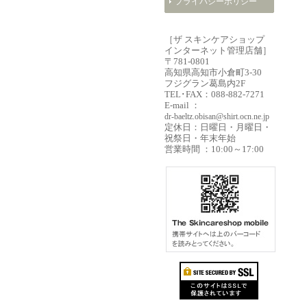
プライバシーポリシー
［ザ スキンケアショップ
インターネット管理店舗］
〒781-0801
高知県高知市小倉町3-30
フジグラン葛島内2F
TEL･FAX：088-882-7271
E-mail ：
dr-baeltz.obisan@shirt.ocn.ne.jp
定休日：日曜日・月曜日・
祝祭日・年末年始
営業時間 ：10:00～17:00