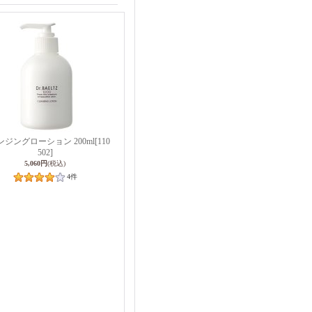
ンジングローション 200ml
[110
502]
5,060円
(税込)
4
件