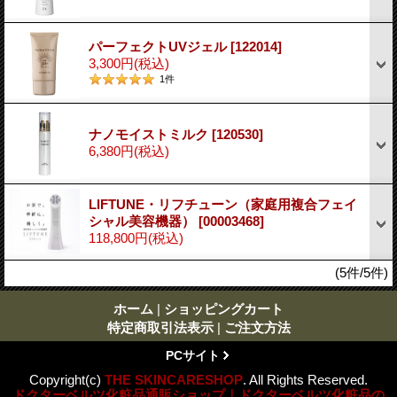
パーフェクトUVジェル
[122014]
3,300円
(税込)
1
件
ナノモイストミルク
[120530]
6,380円
(税込)
LIFTUNE・リフチューン（家庭用複合フェイ
シャル美容機器）
[00003468]
118,800円
(税込)
(5件/5件)
ホーム
|
ショッピングカート
特定商取引法表示
|
ご注文方法
PCサイト
Copyright(c)
THE SKINCARESHOP
. All Rights Reserved.
ドクターベルツ化粧品通販ショップ｜ドクターベルツ化粧品の