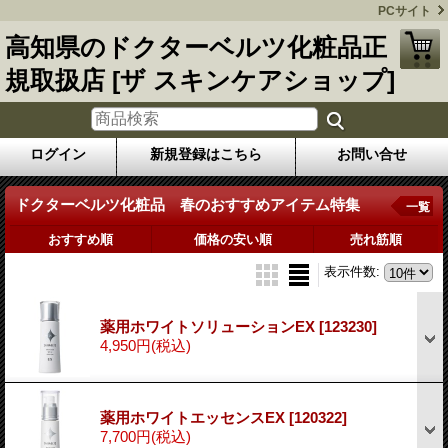
PCサイト
高知県のドクターベルツ化粧品正
規取扱店 [ザ スキンケアショップ]
ログイン
新規登録はこちら
お問い合せ
ドクターベルツ化粧品 春のおすすめアイテム特集
一覧
おすすめ順
価格の安い順
売れ筋順
表示件数
:
薬用ホワイトソリューションEX
[123230]
4,950円
(税込)
薬用ホワイトエッセンスEX
[120322]
7,700円
(税込)