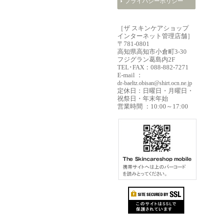
プライバシーポリシー
［ザ スキンケアショップ
インターネット管理店舗］
〒781-0801
高知県高知市小倉町3-30
フジグラン葛島内2F
TEL･FAX：088-882-7271
E-mail ：
dr-baeltz.obisan@shirt.ocn.ne.jp
定休日：日曜日・月曜日・
祝祭日・年末年始
営業時間 ：10:00～17:00