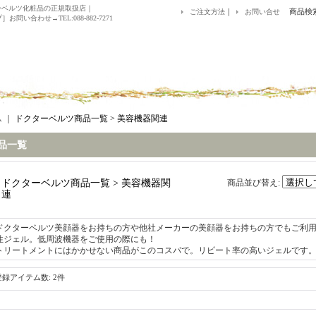
ーベルツ化粧品の正規取扱店｜
｜
商品検
ご注文方法
お問い合せ
お問い合わせ→TEL:088-882-7271
ム
｜
ドクターベルツ商品一覧 > 美容機器関連
品一覧
ドクターベルツ商品一覧 > 美容機器関
商品並び替え
:
連
ドクターベルツ美顔器をお持ちの方や他社メーカーの美顔器をお持ちの方でもご利
性ジェル。低周波機器をご使用の際にも！
トリートメントにはかかせない商品がこのコスパで。リピート率の高いジェルです
登録アイテム数
:
2件