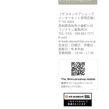
プライバシーポリシー
［ザ スキンケアショップ
インターネット管理店舗］
〒781-0801
高知県高知市小倉町3-30
フジグラン葛島内2F
TEL･FAX：088-882-7271
E-mail ：
dr-baeltz.obisan@shirt.ocn.ne.jp
定休日：日曜日・月曜日・
祝祭日・年末年始
営業時間 ：10:00～17:00