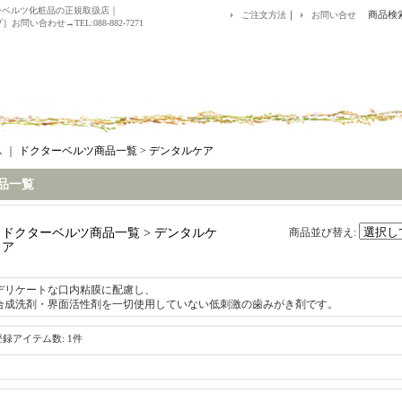
ーベルツ化粧品の正規取扱店｜
｜
商品検
ご注文方法
お問い合せ
お問い合わせ→TEL:088-882-7271
ム
｜
ドクターベルツ商品一覧 > デンタルケア
品一覧
ドクターベルツ商品一覧 > デンタルケ
商品並び替え
:
ア
デリケートな口内粘膜に配慮し、
合成洗剤・界面活性剤を一切使用していない低刺激の歯みがき剤です。
登録アイテム数
:
1件