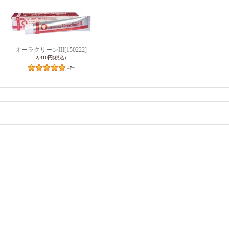
オーラクリーンIII
[150222]
2,310円
(税込)
1
件