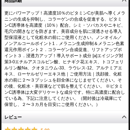
商品詳細
更にパワーアップ！高濃度10％のビタミンCが美肌へ導くメラ
ニンの生成を抑制し、コラーゲンの合成を促進する、ビタミ
ンC誘導体を高濃度（10％）配合。シミ・ソバカスやニキビ、
毛穴の開きなどを防ぎます。美容成分を肌に浸透させる導入
型保湿液として化粧水の前にご使用ください。ノンオイル／
ノンアルコールポイント1．メラニン生成抑制＆メラニン色素
還元作用ポイント２．コラーゲン合成促進、リフトアップポ
イント３．浸透力アップ！導入サポート成分 [a]エイジング対
策3-0エチルアスコルビン酸、ヒナギク花エキス、トコフェリ
ルリン酸Na、クオタニウム-33、ラウレス-12、アルテミアエ
キス、ローヤルゼリーエキス他｜ご使用方法｜洗顔後、化粧
水の前に２〜３プッシュを顔全体になじませてください。そ
の後、化粧水・美容液などで肌を整えてください。 ※ビタミ
ンC誘導体は大変デリケートな成分です。特に高濃度に配合し
ている為、下記に注意してください。（開封後は冷蔵庫にて
保管し、２〜３カ月を目安にご使用ください。）
レビュー